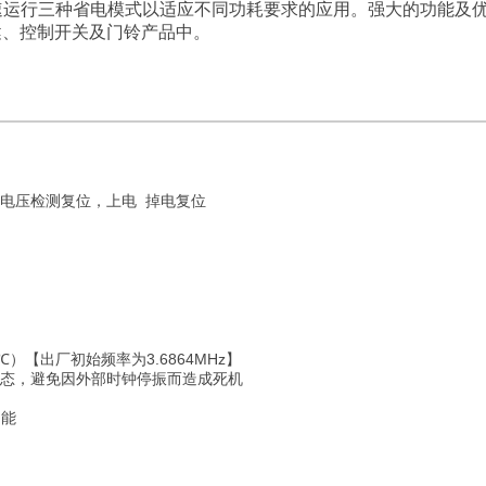
P 和低速运行三种省电模式以适应不同功耗要求的应用。强大的功
健、控制开关及门铃产品中。
低电压检测复位，上电 掉电复位
25℃）【出厂初始频率为3.6864MHz】
状态，避免因外部时钟停振而造成死机
功能