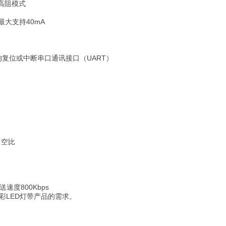
、高阻模式
最大支持40mA
狗复位或中断串口通讯接口（UART）
占空比
速度800Kbps
彩LED灯带产品的需求。