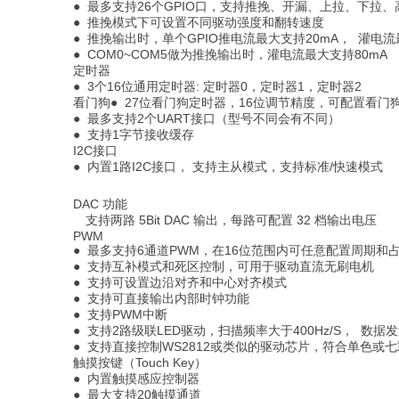
● 最多支持26个GPIO口，支持推挽、开漏、上拉、下拉
● 推挽模式下可设置不同驱动强度和翻转速度
● 推挽输出时，单个GPIO推电流最大支持20mA， 灌电流
● COM0~COM5做为推挽输出时，灌电流最大支持80mA
定时器
● 3个16位通用定时器: 定时器0，定时器1，定时器2
看门狗● 27位看门狗定时器，16位调节精度，可配置看门
● 最多支持2个UART接口（型号不同会有不同）
● 支持1字节接收缓存
I2C接口
● 内置1路I2C接口， 支持主从模式，支持标准/快速模式
DAC 功能
支持两路 5Bit DAC 输出，每路可配置 32 档输出电压
PWM
● 最多支持6通道PWM，在16位范围内可任意配置周期和
● 支持互补模式和死区控制，可用于驱动直流无刷电机
● 支持可设置边沿对齐和中心对齐模式
● 支持可直接输出内部时钟功能
● 支持PWM中断
● 支持2路级联LED驱动，扫描频率大于400Hz/S， 数据发送
● 支持直接控制WS2812或类似的驱动芯片，符合单色或七
触摸按键（Touch Key）
● 内置触摸感应控制器
● 最大支持20触摸通道