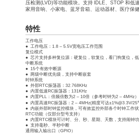
压检测(LVD)等功能模块。支持 IDLE、STO
家用音响、小家电、蓝牙音箱、运动器材、医疗保
特性
工作电压
● 工作电压：1.8 – 5.5V宽电压工作范围
复位模式
● 芯片支持多种复位源：硬复位，软复位，看门狗复位，
中断系统
● 15个有效中断源
● 两级中断优先级，支持中断嵌套
时钟系统
● 外部RTC振荡器：32.768KHz
● 内置低速RC振荡器：131KHz
● 内置PLL：倍频倍数为2 – 10倍（参考时钟为2 – 4MHz）
● 内置高速RC振荡器：2 – 4MHz(精度可达±1%@3.3V/
● 内嵌外部时钟监控模块，可有效监控外部各个时钟工作
RTC功能（仅部分型号支持）
● 内置RTC模块可计时、分、秒、星期、天数，支持闹钟
● 支持毫秒、半秒中断
通用输入输出口（GPIO）