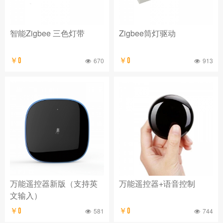
社区
智能Zigbee 三色灯带
Zigbee筒灯驱动
￥0
670
￥0
913
万能遥控器新版（支持英
万能遥控器+语音控制
文输入）
￥0
581
￥0
744