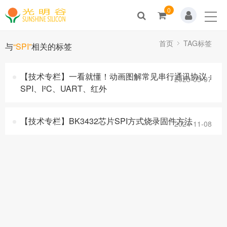
0
Home
关于我们
首页
TAG标签
与
“SPI”
相关的标签
新闻动态
【技术专栏】一看就懂！动画图解常见串行通讯协议：
2025-05-07
SPI、I²C、UART、红外
产品展示
解决方案
【技术专栏】BK3432芯片SPI方式烧录固件方法
2024-11-08
技术支持
人才招聘
联系我们
商城