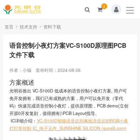
0
Home
关于我们
首页
技术支持
资料下载
新闻动态
语音控制小夜灯方案VC-S100D原理图PCB
文件下载
产品展示
作者：小编
发布时间：2024-08-06
解决方案
方案概述
技术支持
光明谷推出 VC-S100D 低成本的语音控制小夜灯方案, 用户可
免开发拥有，我们已有成熟的方案，用户可以免开发（零代
人才招聘
码）快速完成语音控制小夜灯，提供原理图，PCB demo(立创
开源0开发复刻，值得拥有)\PCB Layout指导。
联系我们
IC详细介绍：
VC-S100D智能语音识别离线语音识别RGB小夜
灯灯带控制 IC_电子元件_SUNSHINE SILICON (sunsili.com)
商城