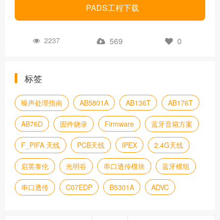
PADS工程下载
2237
569
0
标签
噪声处理指南
AB5801A
AB136T
AB176T
AB76D
固件烧录
Firmware
蓝牙音箱方案
F_PIFA 天线
PCB天线
IPEX
2.4G天线
启英泰伦
光明谷
串口透传模块
蓝牙模组
串口透传
C07EDP
B5301A
ADVC