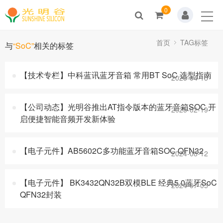
0
Home
关于我们
首页
TAG标签
与
“SoC”
相关的标签
新闻动态
【技术专栏】中科蓝讯蓝牙音箱 常用BT SoC 选型指南
2025-04-15
产品展示
【公司动态】光明谷推出AT指令版本的蓝牙音箱SOC 开
2025-02-19
解决方案
启便捷智能音频开发新体验
技术支持
【电子元件】AB5602C多功能蓝牙音箱SOC QFN32
2024-08-12
人才招聘
【电子元件】 BK3432QN32B双模BLE 经典5.0蓝牙SoC
2024-07-05
联系我们
QFN32封装
商城