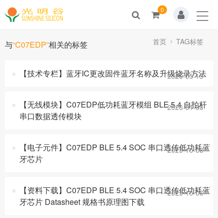
0
Home
关于我们
首页
TAG标签
与
“C07EDP”
相关的标签
新闻动态
【技术专栏】蓝牙IC更改固件蓝牙名称及升级烧录方法
2026-05-15
产品展示
【无线模块】C07EDP低功耗蓝牙模组 BLE 5.4 自拍杆
2026-01-03
解决方案
串口数据透传模块
技术支持
【电子元件】C07EDP BLE 5.4 SOC 串口透传低功耗蓝
2025-10-08
牙芯片
人才招聘
联系我们
【资料下载】C07EDP BLE 5.4 SOC 串口透传低功耗蓝
2025-10-06
牙芯片 Datasheet 规格书原理图下载
商城