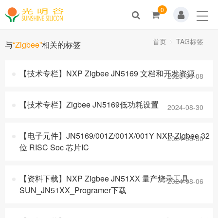
0
Home
关于我们
首页
TAG标签
与
“Zigbee”
相关的标签
新闻动态
【技术专栏】NXP Zigbee JN5169 文档和开发资源
2025-05-08
产品展示
【技术专栏】Zigbee JN5169低功耗设置
2024-08-30
解决方案
技术支持
【电子元件】JN5169/001Z/001X/001Y NXP Zigbee 32
2024-08-30
位 RISC Soc 芯片IC
人才招聘
【资料下载】NXP Zigbee JN51XX 量产烧录工具
2024-08-06
联系我们
SUN_JN51XX_Programer下载
商城