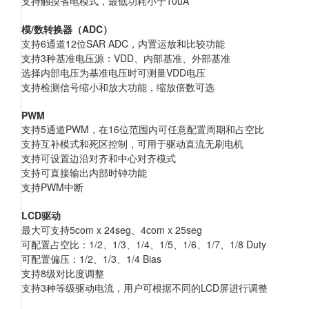
支持触摸省电模式，最低功耗小于10uA
模/数转换器（ADC）
支持6通道12位SAR ADC，内置运放和比较功能
支持3
种基准电压源：VDD、内部基准、外部基准
选择内部电压为基准电压时可测量VDD
电压
支持检测信号缩小和放大功能，缩放倍数可选
PWM
支持5
通道PWM，在16位范围内可任意配置周期和占空比
支持互补模式和死区控制，可用于驱动直流无刷电机
支持可设置边沿对齐和中心对齐模式
支持可直接输出内部时钟功能
支持PWM
中断
LCD驱动
最大可支持5com x 24seg
、4com x 25seg
可配置占空比：1/2
、1/3、1/4、1/5、1/6、1/7、1/8 Duty
可配置偏压：1/2
、1/3、1/4 Bias
支持8
级对比度调整
支持3
种等级驱动电流，用户可根据不同的LCD屏进行调整