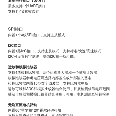
通用串行接口（UART）
最多支持3
个UART接口
支持1
字节接收缓存
SPI接口
内置1
个4线SPI接口，支持主从模式
I2C接口
内置1
路I2C接口，支持主从模式，支持标准/快速/高速模式
I2C
可设置数字滤波，增强I2C抗干扰性能。
运放和模拟比较器
支持4
路模拟比较器、两个运算放大器和一个捕获计数器
模拟比较器参考电压可选择内部基准或外部输入基准
模拟比较器内置15
位数字滤波器，支持比较器中断
运放可以和ADC
和模拟比较器结合使用，扩展检测信号电压范围
捕获计数器和模拟比较器结合使用，可用于电机测速及堵转检测
无刷直流电机驱动
内置60°
霍尔和120°霍尔译码模块
支持自动模式和手动模式，支持刹车功能