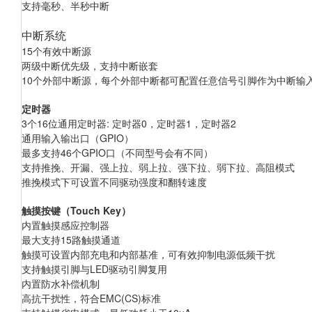
支持毫秒、半秒中断
中断系统
15
个有效中断源
两级中断优先级，支持中断嵌套
10
个外部中断源，每个外部中断都可配置任意信号引脚作为中断输
定时器
3
个16位通用定时器: 定时器0，定时器1，定时器2
通用输入输出口（GPIO）
最多支持46
个GPIO口（不同型号会有不同）
支持推挽、开漏、强上拉、弱上拉、强下拉、弱下拉、高阻模式
推挽模式下可设置不同驱动强度和翻转速度
触摸按键（Touch Key）
内置触摸感应控制器
最大支持15路触摸通道
触摸可设置内部充电和内部基准，可有效抑制电源低频干扰
支持触摸引脚与LED
驱动引脚复用
内置防水补偿机制
高抗干扰性，符合EMC(CS)
标准