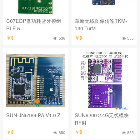
社区
C07EDP低功耗蓝牙模组
革新无线图像传输TKM-
BLE 5.
130 TurM
￥0
536
￥0
555
SUN-JN5169-PA-V1.0 Z
SUN6200 2.4G无线模块
RF射
￥0
850
￥0
855