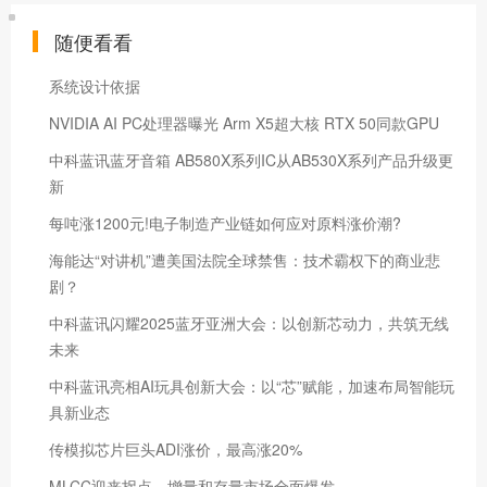
随便看看
系统设计依据
NVIDIA AI PC处理器曝光 Arm X5超大核 RTX 50同款GPU
中科蓝讯蓝牙音箱 AB580X系列IC从AB530X系列产品升级更
新
每吨涨1200元!电子制造产业链如何应对原料涨价潮?
海能达“对讲机”遭美国法院全球禁售：技术霸权下的商业悲
剧？
中科蓝讯闪耀2025蓝牙亚洲大会：以创新芯动力，共筑无线
未来
中科蓝讯亮相AI玩具创新大会：以“芯”赋能，加速布局智能玩
具新业态
传模拟芯片巨头ADI涨价，最高涨20%
MLCC迎来拐点，增量和存量市场全面爆发