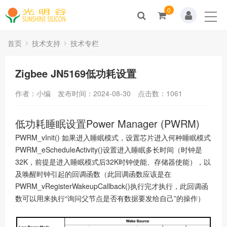
0
Home
关于我们
首页
技术支持
技术专栏
新闻动态
Zigbee JN5169低功耗设置
产品展示
作者：小编
发布时间：2024-08-30
点击数：
1061
解决方案
低功耗睡眠设置Power Manager (PWRM)
PWRM_vInit() 如果进入睡眠模式，设置芯片进入何种睡眠模式
技术支持
PWRM_eScheduleActivity()设置进入睡眠多长时间（时钟是
32K，前提是进入睡眠模式后32K时钟使能、存储器使能），以
人才招聘
及唤醒时钟引起的回调函数（此回调函数应该是在
PWRM_vRegisterWakeupCallback()执行完才执行，此回调函
联系我们
数可以用来执行“询问父节点是否有数据要发给自己”的操作）
商城